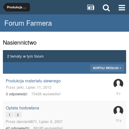
Produkcja roślinna
Forum Farmera
Nasiennictwo
2 tematy w tym forum
SORTUJ WEDŁUG
Produkcja materiału siewnego
Przez
jarki
,
Lipiec 11, 2013
Styczeń
3
odpowiedzi
73428
wyświetleń
11,
2017
Opłata hodowlana
1
2
Maj
Przez
damian9871
,
Lipiec 6, 2007
18,
42
odpowiedzi
89185
wyświetleń
2013