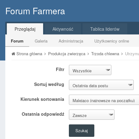
Forum Farmera
Przeglądaj
Aktywność
Tablica liderów
Forum
Galeria
Administracja
Użytkownicy online
Strona główna
Produkcja zwierzęca
Trzoda chlewna
Utrzym
Filtr
Sortuj według
Kierunek sortowania
Ostatnia odpowiedź
Szukaj