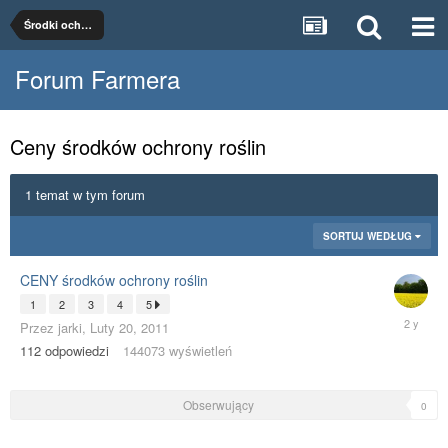
Środki ochrony roślin
Forum Farmera
Ceny środków ochrony roślin
1 temat w tym forum
SORTUJ WEDŁUG
CENY środków ochrony roślin
1
2
3
4
5
Kwiecień
Przez
jarki
,
Luty 20, 2011
12,
112
odpowiedzi
144073
wyświetleń
2024
Obserwujący
0