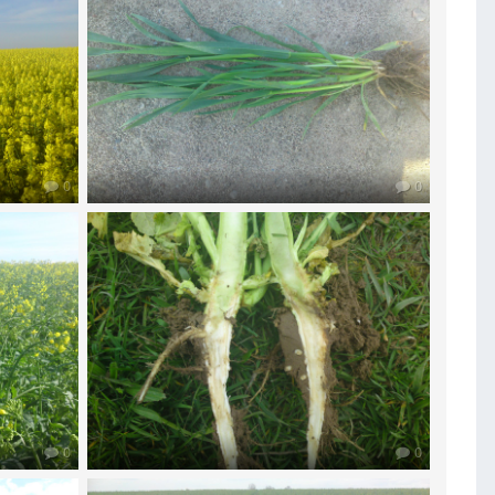
0
0
0
0