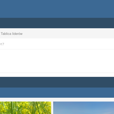
Tablica liderów
017