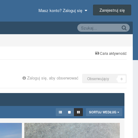
Zarejestruj się
Masz konto? Zaloguj się
Cała aktywność
Zaloguj się, aby obserwować
Obserwujący
0
SORTUJ WEDŁUG