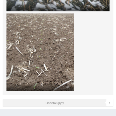
0
0
Obserwujący
0