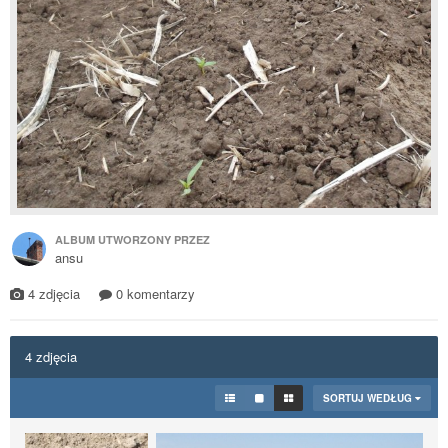
ALBUM UTWORZONY PRZEZ
ansu
4 zdjęcia
0 komentarzy
4 zdjęcia
SORTUJ WEDŁUG