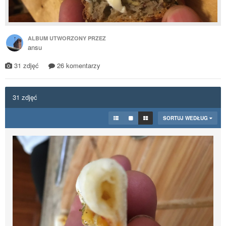
ALBUM UTWORZONY PRZEZ
ansu
31 zdjęć
26 komentarzy
31 zdjęć
SORTUJ WEDŁUG