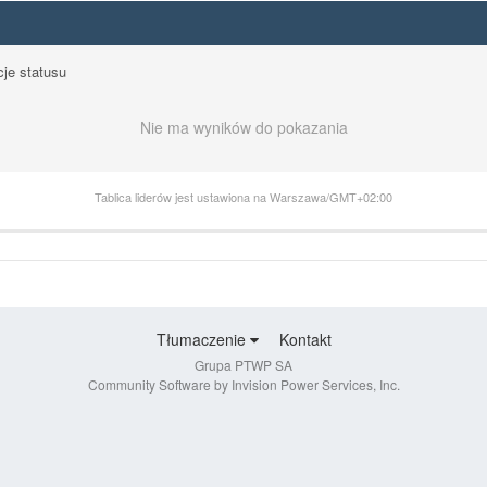
cje statusu
Nie ma wyników do pokazania
Tablica liderów jest ustawiona na Warszawa/GMT+02:00
Tłumaczenie
Kontakt
Grupa PTWP SA
Community Software by Invision Power Services, Inc.