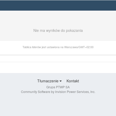
Nie ma wyników do pokazania
Tablica liderów jest ustawiona na Warszawa/GMT+02:00
Tłumaczenie
Kontakt
Grupa PTWP SA
Community Software by Invision Power Services, Inc.