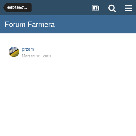
6050789c7c8c7_SiewnikdopoplonwKUHN.jpg
Forum Farmera
przem
Marzec 16, 2021