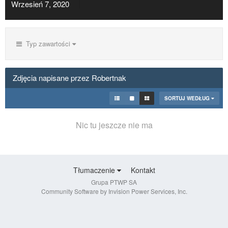
Wrzesień 7, 2020
Typ zawartości
Zdjęcia napisane przez Robertnak
SORTUJ WEDŁUG
Nic tu jeszcze nie ma
Tłumaczenie
Kontakt
Grupa PTWP SA
Community Software by Invision Power Services, Inc.