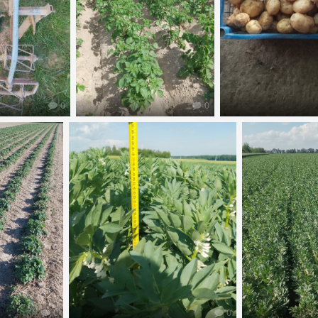
0
0
0
0