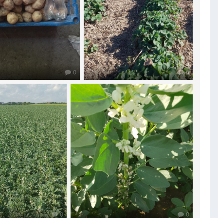
0
0
0
0