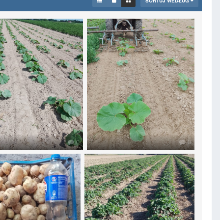
SORTUJ WEDŁUG
0
0