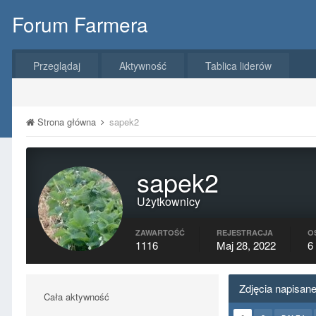
Forum Farmera
Przeglądaj
Aktywność
Tablica liderów
Strona główna
sapek2
sapek2
Użytkownicy
ZAWARTOŚĆ
REJESTRACJA
O
1116
Maj 28, 2022
6
Zdjęcia napisan
Cała aktywność