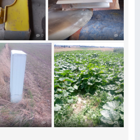
0
0
0
0