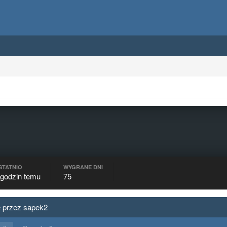
STATNIO
WYGRANE DNI
 godzin temu
75
e przez sapek2