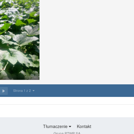
0
Strona 1 z 2
Tłumaczenie
Kontakt
Grupa PTWP SA