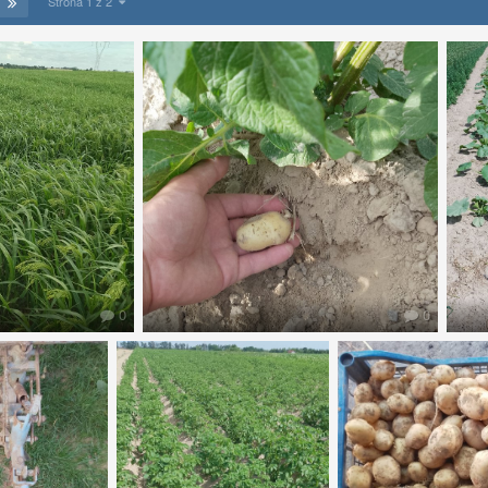
Strona 1 z 2
0
0