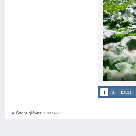
1
2
DALEJ
Strona główna
sapek2