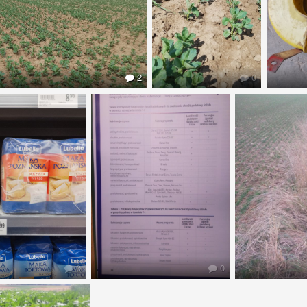
2
0
0
0