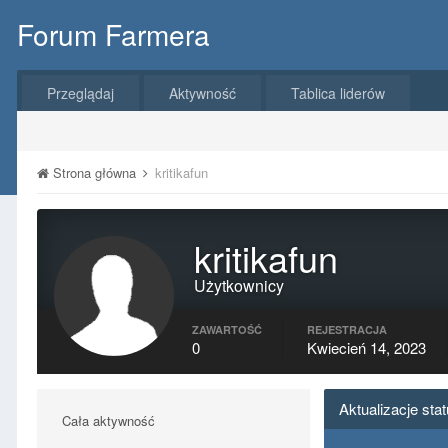
Forum Farmera
Przeglądaj
Aktywność
Tablica liderów
Strona główna
kritikafun
kritikafun
Użytkownicy
ZAWARTOŚĆ
REJESTRACJA
0
Kwiecień 14, 2023
Aktualizacje sta
Cała aktywność