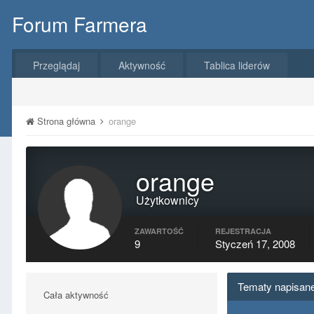
Forum Farmera
Przeglądaj
Aktywność
Tablica liderów
Strona główna
orange
orange
Użytkownicy
ZAWARTOŚĆ
REJESTRACJA
9
Styczeń 17, 2008
Tematy napisane
Cała aktywność