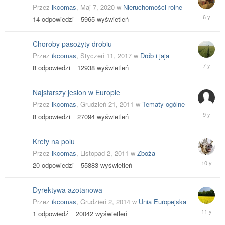
Przez
ikcomas
,
Maj 7, 2020
w
Nieruchomości rolne
Maj
14
odpowiedzi
5965
wyświetleń
8,
2020
Choroby pasożyty drobiu
Przez
ikcomas
,
Styczeń 11, 2017
w
Drób i jaja
Lipiec
8
odpowiedzi
12938
wyświetleń
12,
2019
Najstarszy jesion w Europie
Przez
ikcomas
,
Grudzień 21, 2011
w
Tematy ogólne
Maj
8
odpowiedzi
27094
wyświetleń
26,
2017
Krety na polu
Przez
ikcomas
,
Listopad 2, 2011
w
Zboża
Marzec
20
odpowiedzi
55883
wyświetleń
3,
2016
Dyrektywa azotanowa
Przez
ikcomas
,
Grudzień 2, 2014
w
Unia Europejska
Grudzień
1
odpowiedź
20042
wyświetleń
2,