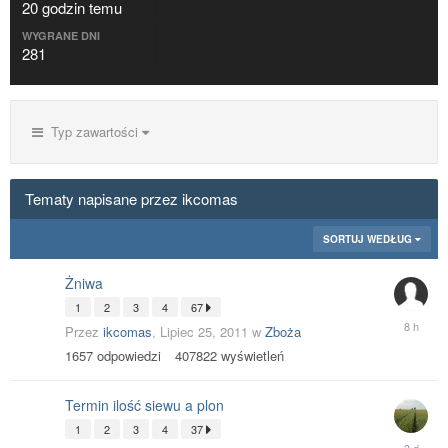
20 godzin temu
WYGRANE DNI
281
Typ zawartości
Tematy napisane przez ikcomas
SORTUJ WEDŁUG
Żniwa
1
2
3
4
67
8
Przez
ikcomas
,
Lipiec 25, 2011
w
Zboża
godzin
1657
odpowiedzi
407822
wyświetleń
temu
Termin ilość siewu a plon
1
2
3
4
37
poniedzi