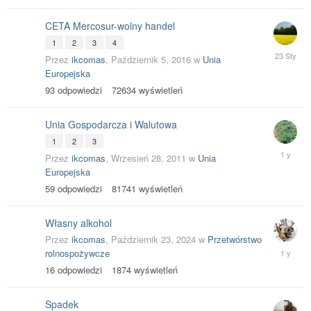
CETA Mercosur-wolny handel
1
2
3
4
23
Przez
ikcomas
,
Październik 5, 2016
w
Unia
Styczeń
Europejska
93
odpowiedzi
72634
wyświetleń
Unia Gospodarcza i Walutowa
1
2
3
Czerwiec
Przez
ikcomas
,
Wrzesień 28, 2011
w
Unia
25,
Europejska
2025
59
odpowiedzi
81741
wyświetleń
Własny alkohol
Przez
ikcomas
,
Październik 23, 2024
w
Przetwórstwo
Paździer
rolnospożywcze
31,
16
odpowiedzi
1874
wyświetleń
2024
Spadek