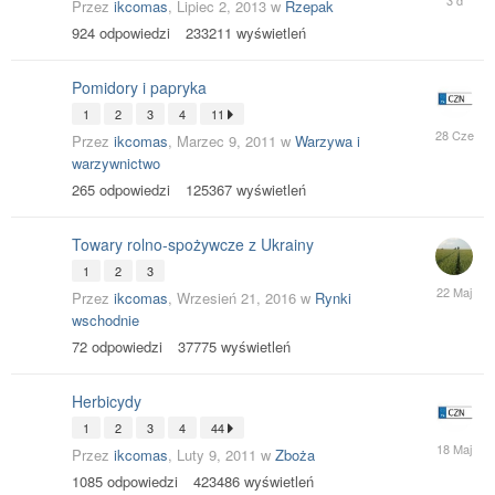
Przez
ikcomas
,
Lipiec 2, 2013
w
Rzepak
o
924
odpowiedzi
233211
wyświetleń
06:00
Pomidory i papryka
1
2
3
4
11
28
Przez
ikcomas
,
Marzec 9, 2011
w
Warzywa i
Czerwiec
warzywnictwo
265
odpowiedzi
125367
wyświetleń
Towary rolno-spożywcze z Ukrainy
1
2
3
22
Przez
ikcomas
,
Wrzesień 21, 2016
w
Rynki
Maj
wschodnie
72
odpowiedzi
37775
wyświetleń
Herbicydy
1
2
3
4
44
18
Przez
ikcomas
,
Luty 9, 2011
w
Zboża
Maj
1085
odpowiedzi
423486
wyświetleń