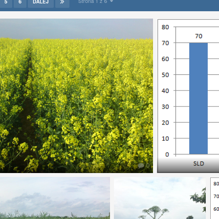
Strona 1 z 6
5
6
DALEJ
0