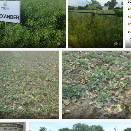
0
0
0