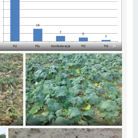
0
0
0