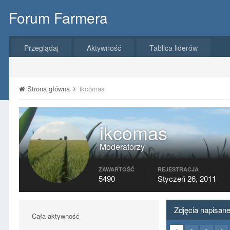
Forum Farmera
Przeglądaj
Aktywność
Tablica liderów
Strona główna
ikcomas
ikcomas
Moderatorzy
ZAWARTOŚĆ
REJESTRACJA
5490
Styczeń 26, 2011
Zdjęcia napisan
Cała aktywność