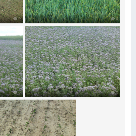
0
0
0
0