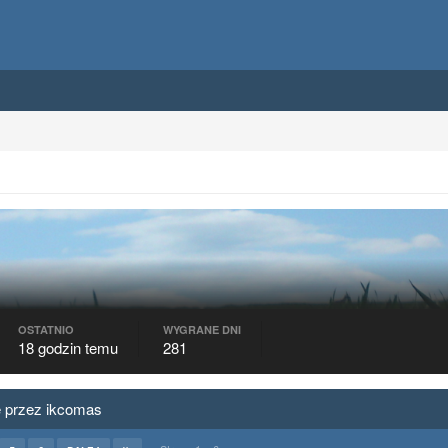
OSTATNIO
WYGRANE DNI
18 godzin temu
281
e przez ikcomas