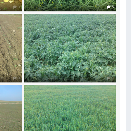
0
5
0
0