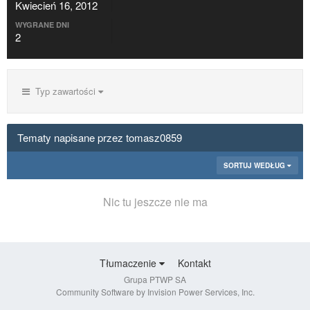
Kwiecień 16, 2012
WYGRANE DNI
2
Typ zawartości
Tematy napisane przez tomasz0859
SORTUJ WEDŁUG
Nic tu jeszcze nie ma
Tłumaczenie
Kontakt
Grupa PTWP SA
Community Software by Invision Power Services, Inc.