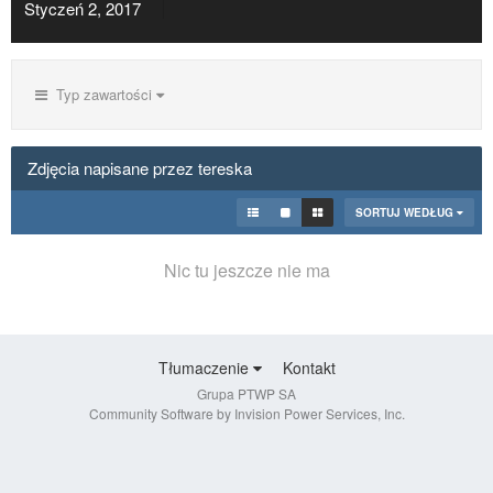
Styczeń 2, 2017
Typ zawartości
Zdjęcia napisane przez tereska
SORTUJ WEDŁUG
Nic tu jeszcze nie ma
Tłumaczenie
Kontakt
Grupa PTWP SA
Community Software by Invision Power Services, Inc.