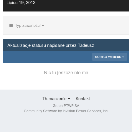
Lipiec 19, 2012
Typ zawartości
Aktualizacje statusu napisane przez Tadeusz
SORTUJ WEDŁUG
Nic tu jeszcze nie ma
Tłumaczenie
Kontakt
Grupa PTWP SA
Community Software by Invision Power Services, Inc.