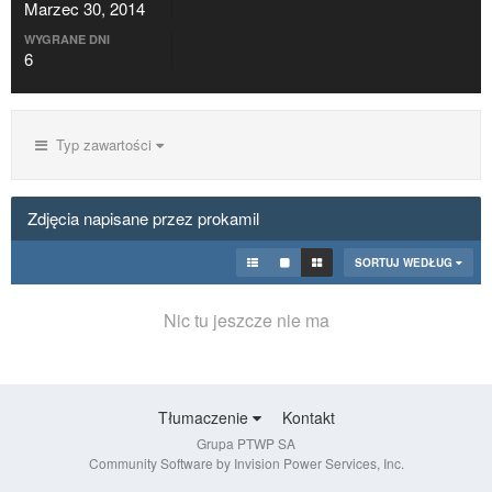
Marzec 30, 2014
WYGRANE DNI
6
Typ zawartości
Zdjęcia napisane przez prokamil
SORTUJ WEDŁUG
Nic tu jeszcze nie ma
Tłumaczenie
Kontakt
Grupa PTWP SA
Community Software by Invision Power Services, Inc.