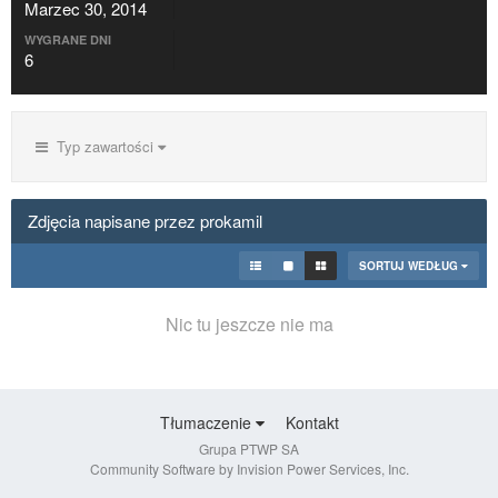
Marzec 30, 2014
WYGRANE DNI
6
Typ zawartości
Zdjęcia napisane przez prokamil
SORTUJ WEDŁUG
Nic tu jeszcze nie ma
Tłumaczenie
Kontakt
Grupa PTWP SA
Community Software by Invision Power Services, Inc.