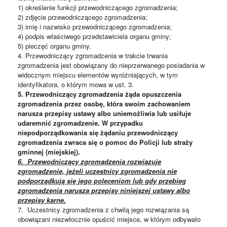
1)
określenie funkcji przewodniczącego zgromadzenia;
2)
zdjęcie przewodniczącego zgromadzenia;
3)
imię i nazwisko przewodniczącego zgromadzenia;
4)
podpis właściwego przedstawiciela organu gminy;
5)
pieczęć organu gminy.
4. Przewodniczący zgromadzenia w trakcie trwania
zgromadzenia jest obowiązany do nieprzerwanego posiadania w
widocznym miejscu elementów wyróżniających, w tym
identyfikatora, o którym mowa w ust. 3.
5. Przewodniczący zgromadzenia żąda opuszczenia
zgromadzenia przez osobę, która swoim zachowaniem
narusza przepisy ustawy albo uniemożliwia lub usiłuje
udaremnić zgromadzenie. W przypadku
niepodporządkowania się żądaniu przewodniczący
zgromadzenia zwraca się o pomoc do Policji lub straży
gminnej (miejskiej).
6. Przewodniczący zgromadzenia rozwiązuje
zgromadzenie, jeżeli uczestnicy zgromadzenia nie
podporządkują się jego poleceniom lub gdy przebieg
zgromadzenia narusza przepisy niniejszej ustawy albo
przepisy karne.
7. Uczestnicy zgromadzenia z chwilą jego rozwiązania są
obowiązani niezwłocznie opuścić miejsce, w którym odbywało