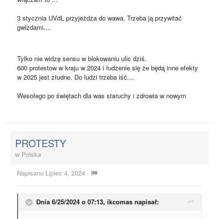
3 stycznia UVdL przyjeżdza do wawa. Trzeba ją przywitać
gwizdami....
Tylko nie widzę sensu w blokowaniu ulic dziś.
600 protestow w kraju w 2024 i łudzenie się że będą inne efekty
w 2025 jest złudne. Do ludzi trzeba iść....
Wesołego po świętach dla was staruchy i zdrowia w nowym
PROTESTY
w
Polska
Napisano
Lipiec 4, 2024
·
Dnia 6/25/2024 o 07:13,
ikcomas
napisał: