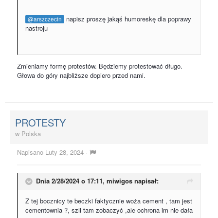
napisz proszę jakąś humoreskę dla poprawy
@arszczecin
nastroju
Zmieniamy formę protestów. Będziemy protestować długo.
Głowa do góry najbliższe dopiero przed nami.
PROTESTY
w
Polska
Napisano
Luty 28, 2024
·
Dnia 2/28/2024 o 17:11,
miwigos
napisał:
Z tej bocznicy te beczki faktycznie woża cement , tam jest
cementownia ?, szli tam zobaczyć ,ale ochrona im nie dała