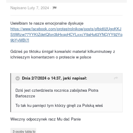
Napisano
Luty 7, 2024
·
Uwielbiam te nasze emocjonalne dyskusje
https://www.facebook.com/protestrolnikow/posts/pfbid02UgoKKJ
S5Wtzw77YYKtZdetQfon3bHxqoHCYLxxcY9aHu63YNCjYY92Yq
9bYyMBi7l
Gdzieś po tiktoku śmigał koreański materiał kilkuminutowy z
ichnieszym komentarzem o protescie w polsce
Dnia 2/7/2024 o 14:37,
jarki
napisał:
Dziś jest czterdziesta rocznica zabójstwa Piotra
Bartoszcze
To tak ku pamięci tym którzy ginęli za Polską wieś
Wieczny odpoczynek racz Mu dać Panie
3 osoby lubią to