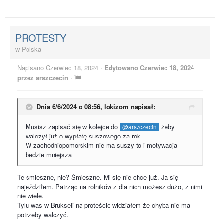
PROTESTY
w
Polska
Napisano
Czerwiec 18, 2024
·
Edytowano
Czerwiec 18, 2024
przez arszczecin
·
Dnia 6/6/2024 o 08:56,
lokizom
napisał:
Musisz zapisać się w kolejce do
żeby
@arszczecin
walczył już o wypłatę suszowego za rok.
W zachodniopomorskim nie ma suszy to i motywacja
bedzie mniejsza
Te śmieszne, nie? Śmieszne. Mi się nie chce już. Ja się
najeździłem. Patrząc na rolników z dla nich możesz dużo, z nimi
nie wiele.
Tylu was w Brukseli na proteście widziałem że chyba nie ma
potrzeby walczyć.