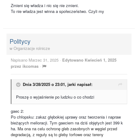
Zmieni się władza i nic się nie zmieni.
To nie władza jest winna a społeczeństwo. Czyli my
Politycy
w
Organizacje rolnicze
Napisano
Marzec 31, 2025
·
Edytowano
Kwiecień 1, 2025
przez ikcomas
·
Dnia 3/28/2025 o 23:01,
jarki
napisał:
Proszę o wyjaśnienie po ludzku o co chodzi
gaec 2:
Po chłopsku: zakaz głębokiej uprawy oraz tworzenia i napraw
bieżących melioracji. Tym gaeciem na dziś objętych jest 399 k
ha.
Ma ona na celu ochronę gleb zasobnych w węgiel przed
degradacją, z reguły są to gleby torfowe oraz tereny