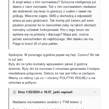
A skąd wiesz z kim rozmawiasz? Sztuczna inteligencja już
dawno z nami rozmawia. Też z nim rozmawiałem niedawno
ale dodzwonić się teraz to graniczy z cudem i nawet nie
próbuję. Wiecznie zajęte. SMS-y dochodzą a odpowiedź
wraca po paru godzinach. Tak trochę pół żartem pół serio
pisałem przecież bo to niemożliwe żeby na takich obrotach
normalny człowiek funkcjonował. Kto z tego forum nie
wybiera się na protesty i dlaczego? Mapa jest, można
jechać samochodem do najbliższego. Nikt daleko nie ma.
Flaga to koszt 20 zł plus paliwo.
Spokojnie. W przeciągu tygodnia pojawi się hejt. Czemu? Bo tak
to już jest.
Były dni że tylko kontakty wpisywałem jakieś 2 godziny
dziennie. Były dni że rozmowa 3 minutowa generowała 3 kolejne
nieodebrane połączenia. Dobrze że nas jest kilku w zachpom.
Wiemy co robimy i po co. I chcemy POLITYKI ROLNEJ a nie
rolnictwa w polityce.
Dnia 1/22/2024 o 18:37,
jarki
napisał:
Niedawno rozmawiałem osobiści z TYM botem ;)