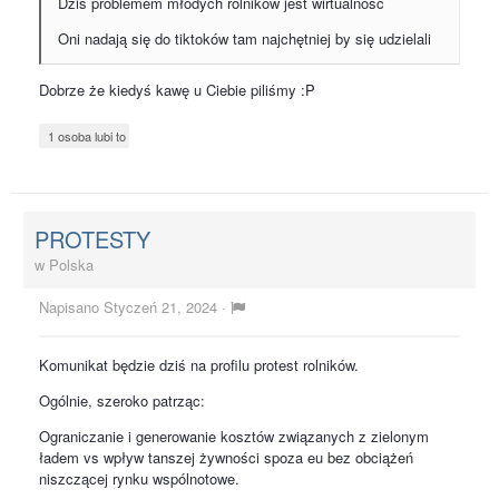
Dziś problemem młodych rolników jest wirtualność
Oni nadają się do tiktoków tam najchętniej by się udzielali
Dobrze że kiedyś kawę u Ciebie piliśmy :P
1 osoba lubi to
PROTESTY
w
Polska
Napisano
Styczeń 21, 2024
·
Komunikat będzie dziś na profilu protest rolników.
Ogólnie, szeroko patrząc:
Ograniczanie i generowanie kosztów związanych z zielonym
ładem vs wpływ tanszej żywności spoza eu bez obciążeń
niszczącej rynku wspólnotowe.