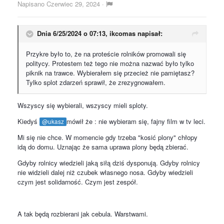
Napisano
Czerwiec 29, 2024
·
Dnia 6/25/2024 o 07:13,
ikcomas
napisał:
Przykre było to, że na proteście rolników promowali się
politycy. Protestem też tego nie można nazwać było tylko
piknik na trawce. Wybierałem się przecież nie pamiętasz?
Tylko splot zdarzeń sprawił, że zrezygnowałem.
Wszyscy się wybierali, wszyscy mieli sploty.
Kiedyś
mówił że : nie wybieram się, fajny film w tv leci.
@ukasz
Mi się nie chce. W momencie gdy trzeba "kosić plony" chłopy
idą do domu. Uznając że sama uprawa plony będą zbierać.
Gdyby rolnicy wiedzieli jaką siłą dziś dysponują. Gdyby rolnicy
nie widzieli dalej niż czubek własnego nosa. Gdyby wiedzieli
czym jest solidarność. Czym jest zespół.
A tak będą rozbierani jak cebula. Warstwami.