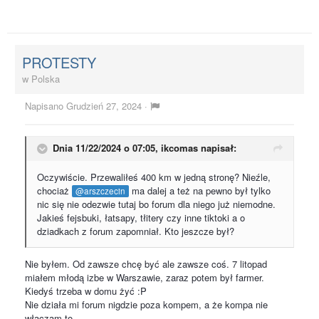
PROTESTY
w
Polska
Napisano
Grudzień 27, 2024
·
Dnia 11/22/2024 o 07:05,
ikcomas
napisał:
Oczywiście. Przewaliłeś 400 km w jedną stronę? Nieźle,
chociaż
ma dalej a też na pewno był tylko
@arszczecin
nic się nie odezwie tutaj bo forum dla niego już niemodne.
Jakieś fejsbuki, łatsapy, tłitery czy inne tiktoki a o
dziadkach z forum zapomniał. Kto jeszcze był?
Nie byłem. Od zawsze chcę być ale zawsze coś. 7 litopad
miałem młodą izbe w Warszawie, zaraz potem był farmer.
Kiedyś trzeba w domu żyć :P
Nie działa mi forum nigdzie poza kompem, a że kompa nie
włączam to ...