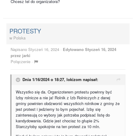
Chcesz tel do organizatora?
PROTESTY
w
Polska
Napisano
Styczeń 16, 2024
·
Edytowano
Styczeń 16, 2024
przez jarki
Połączenie
·
Dnia 1/16/2024 o 18:27,
lokizom
napisał:
Wszystko się da. Organizoterem protestu powinny być
Izby rolnicze a nie ja! Rolnik z Izb Rolniczych z danej
gminy powinien obdzwonić wszystkich rolnikow z gminy że
jest protest i jedziemy to bym pojechał. Izby się
zainteresują co wybory jak potrzeba podpisać listę do
kandydowania. Gdzie jest chociaz to głupie 2%
Starczyłoby spokojnie na ten protest za 10 mln.