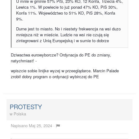
U mnie w gminie 57% PiS, 23% KO, 12 Konfa, Trzecia 4%,
Lewica 1%. W powiecie to już ponad 47% KO, PiS 30%,
Konfa 11%. Województwo to 51% KO, PiS 28%, Konfa
9%.
Durne jest to miasto. No i niestety frekwencja na wsi duzo
mniejsza niż w mieście. Ludzie na wsi nie czują się
zintegrowani z Unią Europejską i w sumie to dobrze
Dziwactwa eurowyborcze? Ordynacja do PE do zmiany,
natychmiast! -
wpiszcie sobie linijke wyzej w przeeglądarce. Marcin Palade
zrobił dobry program o ordynacji wybirczej do PE
PROTESTY
w
Polska
Napisano
Maj 25, 2024
·