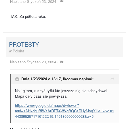
Napisano
Styczeń 23, 2024
·
TAK. Za półtora roku.
PROTESTY
w
Polska
Napisano
Styczeń 23, 2024
·
Dnia 1/23/2024 o 13:17,
ikcomas
napisał:
No i gitara, ruszyć tyłki kto jeszcze się nie zdecydował.
Mapa cały czas się powiększa.
https://www.google.de/maps/d/viewer?
mid=1AHxdquBlWsAtRDT4WVqBQCzRUyMsqYU&ll=52.01
4438952571716%2C19.145136500000028&z=5