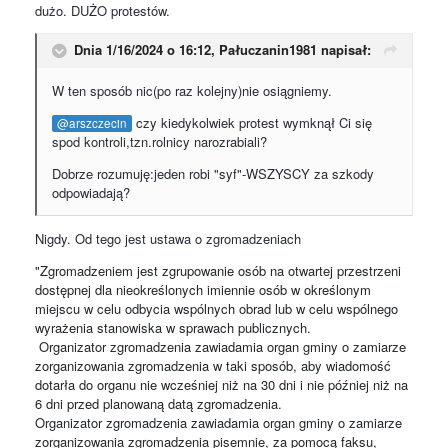
dużo. DUŻO protestów.
Dnia 1/16/2024 o 16:12,
Pałuczanin1981
napisał:
W ten sposób nic(po raz kolejny)nie osiągniemy.
czy kiedykolwiek protest wymknął Ci się
@arszczecin
spod kontroli,tzn.rolnicy narozrabiali?
Dobrze rozumuję:jeden robi "syf"-WSZYSCY za szkody
odpowiadają?
Nigdy. Od tego jest ustawa o zgromadzeniach
"Zgromadzeniem jest zgrupowanie osób na otwartej przestrzeni
dostępnej dla nieokreślonych imiennie osób w określonym
miejscu w celu odbycia wspólnych obrad lub w celu wspólnego
wyrażenia stanowiska w sprawach publicznych.
Organizator zgromadzenia zawiadamia organ gminy o zamiarze
zorganizowania zgromadzenia w taki sposób, aby wiadomość
dotarła do organu nie wcześniej niż na 30 dni i nie później niż na
6 dni przed planowaną datą zgromadzenia.
Organizator zgromadzenia zawiadamia organ gminy o zamiarze
zorganizowania zgromadzenia pisemnie, za pomocą faksu,