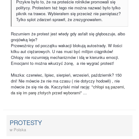
Przykre było to, że na proteście rolników promowali się
politycy. Protestem też tego nie można nazwać było tylko
piknik na trawce. Wybierałem się przecież nie pamiętasz?
Tylko splot zdarzeń sprawił, że zrezygnowałem.
Rozumiem że protest jest wtedy gdy asfalt się głęboszuje, albo
gnojówką leje?
Przewoźnicy od początku wakacji blokują autostrady. W ilości
kilku aut ciężarowych. U nas musi być milijon ciągników!
Chłopy nie rozumieją mechanizmów i idą w kierunku emocji.
Emocjami to można wkurzyć żonę, a nie wygrać protest!
Miszka: czerwiec, lipiec, sierpień, wrzesień, październik? 150
dni! Nie mówcie że nie ma czasu ( nie dotyczy hodowli) , nie
mówcie że się nie da. Kaczyński miał rację: "
chłopi są pazerni,
da się im parę złotych przed wyborami" ...
PROTESTY
w
Polska