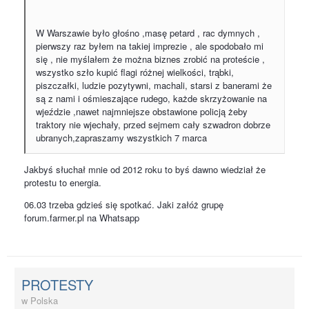
W Warszawie było głośno ,masę petard , rac dymnych ,
pierwszy raz byłem na takiej imprezie , ale spodobało mi
się , nie myślałem że można biznes zrobić na proteście ,
wszystko szło kupić flagi różnej wielkości, trąbki,
piszczałki, ludzie pozytywni, machali, starsi z banerami że
są z nami i ośmieszające rudego, każde skrzyżowanie na
wjeździe ,nawet najmniejsze obstawione policją żeby
traktory nie wjechały, przed sejmem cały szwadron dobrze
ubranych,zapraszamy wszystkich 7 marca
Jakbyś słuchał mnie od 2012 roku to byś dawno wiedział że
protestu to energia.
06.03 trzeba gdzieś się spotkać. Jaki załóż grupę
forum.farmer.pl na Whatsapp
PROTESTY
w
Polska