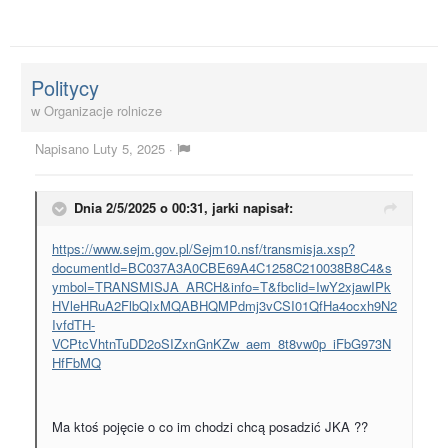
Politycy
w
Organizacje rolnicze
Napisano
Luty 5, 2025
·
Dnia 2/5/2025 o 00:31,
jarki
napisał:
https://www.sejm.gov.pl/Sejm10.nsf/transmisja.xsp?
documentId=BC037A3A0CBE69A4C1258C210038B8C4&s
ymbol=TRANSMISJA_ARCH&info=T&fbclid=IwY2xjawIPk
HVleHRuA2FlbQIxMQABHQMPdmj3vCSI01QfHa4ocxh9N2
IvfdTH-
VCPtcVhtnTuDD2oSIZxnGnKZw_aem_8t8vw0p_iFbG973N
HfFbMQ
Ma ktoś pojęcie o co im chodzi chcą posadzić JKA ??