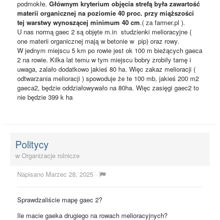
podmokłe.
Głównym kryterium objęcia strefą była zawartość
materii organicznej na poziomie 40 proc. przy miąższości
tej warstwy wynoszącej minimum 40 cm
.( za farmer.pl ).
U nas normą gaec 2 są objęte m.in studzienki melioracyjne (
one materii organicznej mają w betonie w pip) oraz rowy.
W jednym miejscu 5 km po rowie jest ok 100 m bieżących gaeca
2 na rowie. Kilka lat temu w tym miejscu bobry zrobiły tamę i
uwaga, zalało dodatkowo jakieś 80 ha. Więc zakaz melioracji (
odtwarzania melioracji ) spowoduje że te 100 mb, jakieś 200 m2
gaeca2, będzie oddziałowywało na 80ha. Więc zasięgi gaec2 to
nie będzie 399 k ha
Politycy
w
Organizacje rolnicze
Napisano
Marzec 28, 2025
·
Sprawdzaliście mapę gaec 2?
Ile macie gaeka drugiego na rowach melioracyjnych?