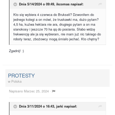
Dnia 5/14/2024 o 09:49,
ikcomas
napisał:
Kto się wybiera 4 czerwca do Brukseli? Dzwoniłem do
jednego kolegi a on mówi, że truskawki ma, dużo pytam?
4,5 ha, kuźwa hektara nie ara, drugiego pytam a on ma
sianokosy i jeszcze 70 ha qq do posiania. Słabo widzę
frekwencję ale ja się wybieram, nie mam już nic takiego do
roboty teraz, zbożowcy mogą śmiało jechać. Kto chętny?
Zgadnij! :)
PROTESTY
w
Polska
Napisano
Marzec 25, 2024
·
Dnia 3/11/2024 o 16:43,
jarki
napisał: