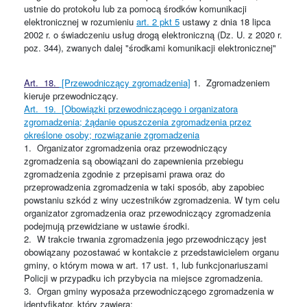
ustnie do protokołu lub za pomocą środków komunikacji
elektronicznej w rozumieniu
art. 2 pkt 5
ustawy z dnia 18 lipca
2002 r. o świadczeniu usług drogą elektroniczną (Dz. U. z 2020 r.
poz. 344), zwanych dalej "środkami komunikacji elektronicznej"
Art. 18.
[Przewodniczący zgromadzenia]
1.
Zgromadzeniem
kieruje przewodniczący.
Art. 19.
[Obowiązki przewodniczącego i organizatora
zgromadzenia; żądanie opuszczenia zgromadzenia przez
określone osoby; rozwiązanie zgromadzenia
1.
Organizator zgromadzenia oraz przewodniczący
zgromadzenia są obowiązani do zapewnienia przebiegu
zgromadzenia zgodnie z przepisami prawa oraz do
przeprowadzenia zgromadzenia w taki sposób, aby zapobiec
powstaniu szkód z winy uczestników zgromadzenia. W tym celu
organizator zgromadzenia oraz przewodniczący zgromadzenia
podejmują przewidziane w ustawie środki.
2. W trakcie trwania zgromadzenia jego przewodniczący jest
obowiązany pozostawać w kontakcie z przedstawicielem organu
gminy, o którym mowa w art. 17 ust. 1, lub funkcjonariuszami
Policji w przypadku ich przybycia na miejsce zgromadzenia.
3. Organ gminy wyposaża przewodniczącego zgromadzenia w
identyfikator, który zawiera: