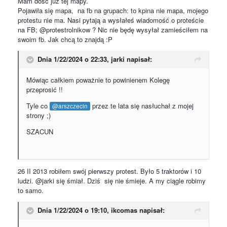
Mam dość już tej mapy.
Pojawiła się mapa, na fb na grupach: to kpina nie mapa, mojego
protestu nie ma. Nasi pytają a wysłałeś wiadomość o proteście
na FB; @protestrolnikow ? Nic nie będę wysyłał zamieściłem na
swoim fb. Jak chcą to znajdą :P
Dnia 1/22/2024 o 22:33,
jarki
napisał:
Mówiąc całkiem poważnie to powinienem Kolegę
przeprosić !!
Tyle co
przez te lata się nasłuchał z mojej
@arszczecin
strony ;)
SZACUN
26 II 2013 robiłem swój pierwszy protest. Było 5 traktorów i 10
ludzi. @jarki się śmiał. Dziś się nie śmieje. A my ciągle robimy
to samo.
Dnia 1/22/2024 o 19:10,
ikcomas
napisał: