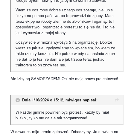
Kiedyś byłem naiwny i to ja bym dzwonil i załatwiał.
Wiem ze cos robie dobrze i z tego cos zostaje, nie lubie
liczyc na pomoc państwa bo to prowadzi do zguby. Mam
teraz ekipę na roboty ziemne do zbiorników i ogarnąć to i
gospodarstwo i organizacje protestu to się nie da. I to nie
jest wymowka z mojej strony.
Oczywiście w można wyłożyć $ na organizację. Dobrze
wiesz ze jak sie ugadywalismy to wplacalem, bo wiem że
takie rzeczy kosztują. Nie patrze wtedy na sasiada ze on
nie dał to ja tez nie dam ale jak trzeba teraz jechać
traktorem to on znow też nie.
Ale izby są SAMORZĄDEM! Oni nie mają prawa protestować!
Dnia 1/16/2024 o 15:12,
miwigos
napisał:
W każdej gminie powinien być protest , każdy by miał
blisko , tylko nie da sie tak zorganizować
W czwartek mija termin zgłoszeń. Zobaczymy. Ja stawiam na