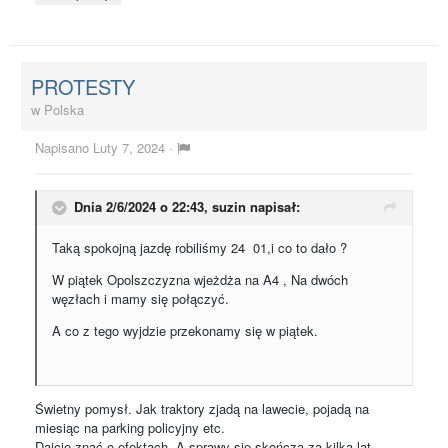
PROTESTY
w
Polska
Napisano
Luty 7, 2024
·
Dnia 2/6/2024 o 22:43,
suzin
napisał:
Taką spokojną jazdę robiliśmy 24 01,i co to dało ?
W piątek Opolszczyzna wjeżdża na A4 , Na dwóch
węzłach i mamy się połączyć.
A co z tego wyjdzie przekonamy się w piątek.
Świetny pomysł. Jak traktory zjadą na lawecie, pojadą na
miesiąc na parking policyjny etc.
Dajcie znać o efektach. A sprawy się skończą za kilka lat ,