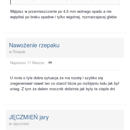
Wątpisz w przemieszczenie po 4,5 mm wolnego opadu a nie
wątpiłeś po braku opadow i tylko wigotnej, rozmarzajacej glebie
Nawożenie rzepaku
w
Rzepak
Napisano
17 Marzec
·
U mnie o tyle dobra sytuacja że ma rozetę i szybko się
zregenerował nawet ten co starcil liście po rozbijaniu lodu jak był
snieg. Z tym że dałem mocznik dolistnie jak były te ciepłe dni
JĘCZMIEŃ jary
w
Jęczmień