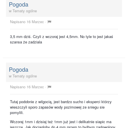
Pogoda
w
Tematy ogólne
Napisano
16 Marzec
·
3,5 mm dziś. Czyli z wczoraj jest 4,5mm. No tyle to jest jakaś
szansa że zadziala
Pogoda
w
Tematy ogólne
Napisano
16 Marzec
·
Tutaj podobnie z wilgocią, jest bardzo sucho i eksperci którzy
wieszczyli sporo zapasów wody pozimowej ze sniegu sie
pomylili.
Wczoraj 1mm i dzisiaj też 1mm już jest i delikatnie siapic ma
jeszcze. Jak dociagloby do 4 mm razem to byłbym zadowolony