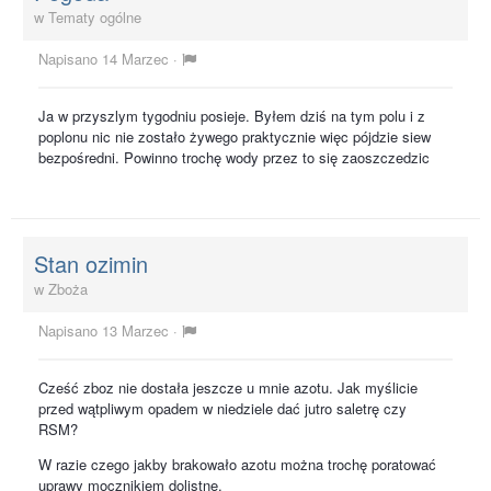
w
Tematy ogólne
Napisano
14 Marzec
·
Ja w przyszlym tygodniu posieje. Byłem dziś na tym polu i z
poplonu nic nie zostało żywego praktycznie więc pójdzie siew
bezpośredni. Powinno trochę wody przez to się zaoszczedzic
Stan ozimin
w
Zboża
Napisano
13 Marzec
·
Cześć zboz nie dostała jeszcze u mnie azotu. Jak myślicie
przed wątpliwym opadem w niedziele dać jutro saletrę czy
RSM?
W razie czego jakby brakowało azotu można trochę poratować
uprawy mocznikiem dolistne.