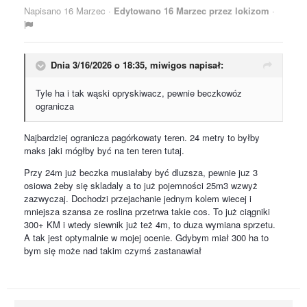
Napisano
16 Marzec
·
Edytowano
16 Marzec
przez lokizom
·
Dnia 3/16/2026 o 18:35,
miwigos
napisał:
Tyle ha i tak wąski opryskiwacz, pewnie beczkowóz
ogranicza
Najbardziej ogranicza pagórkowaty teren. 24 metry to byłby
maks jaki mógłby być na ten teren tutaj.
Przy 24m już beczka musiałaby być dluzsza, pewnie juz 3
osiowa żeby się skladaly a to już pojemności 25m3 wzwyż
zazwyczaj. Dochodzi przejachanie jednym kolem wiecej i
mniejsza szansa ze roslina przetrwa takie cos. To już ciągniki
300+ KM i wtedy siewnik już też 4m, to duza wymiana sprzetu.
A tak jest optymalnie w mojej ocenie. Gdybym miał 300 ha to
bym się może nad takim czymś zastanawiał