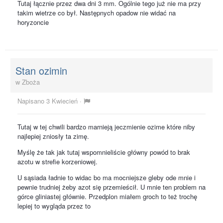
Tutaj łącznie przez dwa dni 3 mm. Ogólnie tego już nie ma przy
takim wietrze co był. Następnych opadow nie widać na
horyzoncie
Stan ozimin
w
Zboża
Napisano
3 Kwiecień
·
Tutaj w tej chwili bardzo marnieją jeczmienie ozime które niby
najlepiej zniosły ta zimę.
Myślę że tak jak tutaj wspomnieliście główny powód to brak
azotu w strefie korzeniowej.
U sąsiada ładnie to widac bo ma mocniejsze gleby ode mnie i
pewnie trudniej żeby azot się przemieścił. U mnie ten problem na
górce gliniastej głównie. Przedplon miałem groch to też trochę
lepiej to wygląda przez to