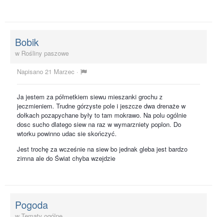
Bobik
w
Rośliny paszowe
Napisano
21 Marzec
·
Ja jestem za półmetkiem siewu mieszanki grochu z
jeczmieniem. Trudne górzyste pole i jeszcze dwa drenaże w
dołkach pozapychane były to tam mokrawo. Na polu ogólnie
dosc sucho dlatego siew na raz w wymarzniety poplon. Do
wtorku powinno udac sie skończyć.
Jest trochę za wcześnie na siew bo jednak gleba jest bardzo
zimna ale do Świat chyba wzejdzie
Pogoda
w
Tematy ogólne