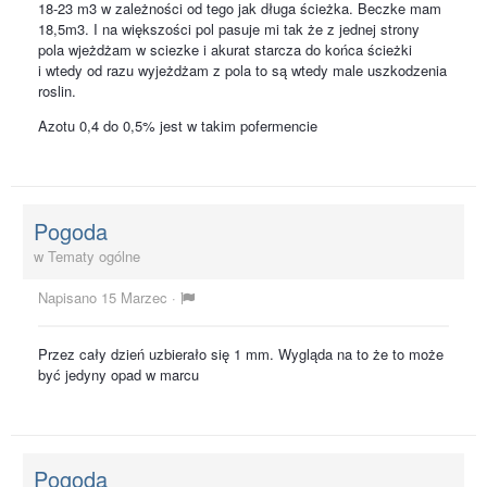
18-23 m3 w zależności od tego jak długa ścieżka. Beczke mam
18,5m3. I na większości pol pasuje mi tak że z jednej strony
pola wjeżdżam w sciezke i akurat starcza do końca ścieżki
i wtedy od razu wyjeżdżam z pola to są wtedy male uszkodzenia
roslin.
Azotu 0,4 do 0,5% jest w takim pofermencie
Pogoda
w
Tematy ogólne
Napisano
15 Marzec
·
Przez cały dzień uzbierało się 1 mm. Wygląda na to że to może
być jedyny opad w marcu
Pogoda