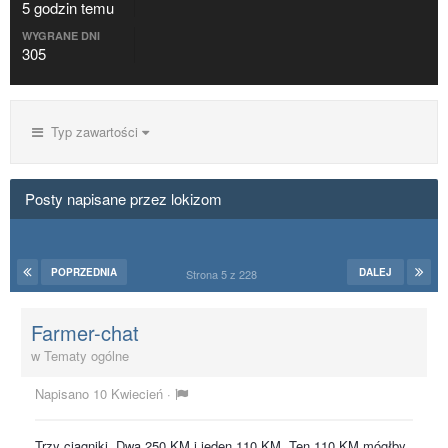
5 godzin temu
WYGRANE DNI
305
Typ zawartości
Posty napisane przez lokizom
POPRZEDNIA
DALEJ
Strona 5 z 228
Farmer-chat
w
Tematy ogólne
Napisano
10 Kwiecień
·
Trzy ciągniki. Dwa 250 KM i jeden 110 KM. Ten 110 KM mógłby