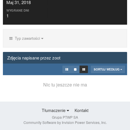
Maj 31, 2018
WYGRANE DNI
1
Typ zawartości
Zdjęcia napisane przez zoot
SORTUJ WEDŁUG
Nic tu jeszcze nie ma
Tłumaczenie
Kontakt
Grupa PTWP SA
Community Software by Invision Power Services, Inc.