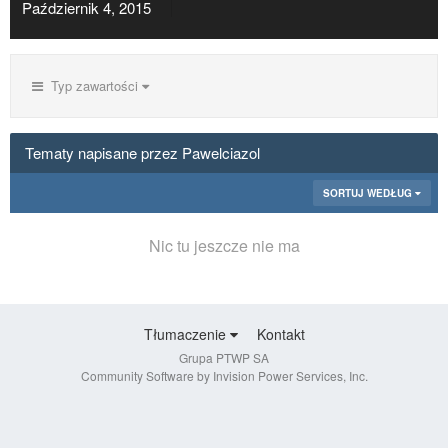
Październik 4, 2015
Typ zawartości
Tematy napisane przez Pawelciazol
SORTUJ WEDŁUG
Nic tu jeszcze nie ma
Tłumaczenie
Kontakt
Grupa PTWP SA
Community Software by Invision Power Services, Inc.