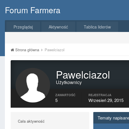
Forum Farmera
Przeglądaj
Aktywność
Tablica liderów
Strona główna
Pawelciazol
Pawelciazol
Użytkownicy
ZAWARTOŚĆ
REJESTRACJA
5
Wrzesień 29, 2015
Tematy napisane
Cała aktywność