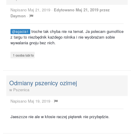
Napisano
Maj 21, 2019
·
Edytowano
Maj 21, 2019
przez
Daymon
·
troche tak chyba nie na temat. Ja polecam gumofilce
@agacia1
z targu to niezbędnik każdego rolnika i nie wyobrażam sobie
wywalania gnoju bez nich.
1 osoba lubi to
Odmiany pszenicy ozimej
w
Pszenica
Napisano
Maj 19, 2019
·
Jaeszcze nie ale w kłosie raczej pięterek nie przybędzie.