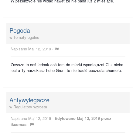
W pszenżycie nie widać nawet że nie pada już 2 miesiące.
Pogoda
w
Tematy ogólne
Napisano
Maj 12, 2019
·
Zawsze to coś,jednak coś tam do miarki wpadło,azot Ci z nieba
leci a Ty narzekasz hehe Grunt to nie tracić poczucia chumoru.
Antywylegacze
w
Regulatory wzrostu
Napisano
Maj 12, 2019
·
Edytowano
Maj 13, 2019
przez
ikcomas
·