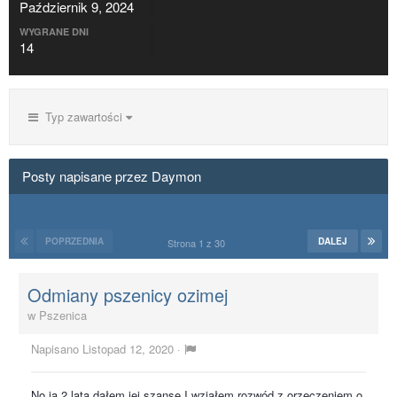
Październik 9, 2024
WYGRANE DNI
14
Typ zawartości
Posty napisane przez Daymon
POPRZEDNIA
DALEJ
Strona 1 z 30
Odmiany pszenicy ozimej
w
Pszenica
Napisano
Listopad 12, 2020
·
No ja 2 lata dałem jej szanse.I wziąłem rozwód z orzeczeniem o