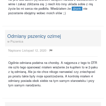
winie i zakaz zbliżania się ;) niech kto inny uklada sobie z nią
życie bo mi serca nie podbiła. Wiedziałem że
nie
@jarki
pozostanie obojętny wobec moich słów ;;)
Odmiany pszenicy ozimej
w
Pszenica
Napisano
Listopad 12, 2020
·
Ogólnie odmiana podatna na choroby. A najgorsza z tego to DTR
nie szło tego opanować miałem wrażenie że kupiłem to w 2-paku
z tą odmianą. Ale ja nie chce nikogo namawiać czy zniechęceć
po prostu takie były moje spostrzeżenia. A kontrolę miałem 4
odmiany posiada obok siebie na tym samym stanowisku i przy
tym samym narodzeniu.