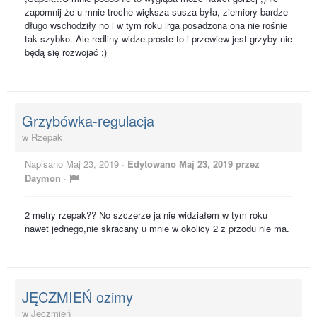
zapomnij że u mnie troche większa susza była, ziemiory bardze
długo wschodziły no i w tym roku irga posadzona ona nie rośnie
tak szybko. Ale redliny widze proste to i przewiew jest grzyby nie
będą się rozwojać ;)
Grzybówka-regulacja
w
Rzepak
Napisano
Maj 23, 2019
·
Edytowano
Maj 23, 2019
przez
Daymon
·
2 metry rzepak?? No szczerze ja nie widziałem w tym roku
nawet jednego,nie skracany u mnie w okolicy 2 z przodu nie ma.
JĘCZMIEŃ ozimy
w
Jęczmień