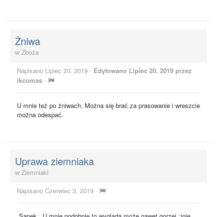
Żniwa
w
Zboża
Napisano
Lipiec 20, 2019
·
Edytowano
Lipiec 20, 2019
przez
ikcomas
·
U mnie też po żniwach. Można się brać za prasowanie i wreszcie
można odespać.
Uprawa ziemniaka
w
Ziemniaki
Napisano
Czerwiec 3, 2019
·
,Sapek...U mnie podobnie to wygląda może nawet gorzej ;)nie