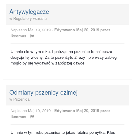
Antywylegacze
w
Regulatory wzrostu
Napisano
Maj 19, 2019
·
Edytowano
Maj 20, 2019
przez
ikcomas
·
U mnie nic w tym roku. I patrząc na pszenice to najlepsza
decyzja tej wiosny. Za to pszenżyto 2 razy i pierwszy zabieg
mogło by się wydawać w zabójczej dawce.
Odmiany pszenicy ozimej
w
Pszenica
Napisano
Maj 19, 2019
·
Edytowano
Maj 20, 2019
przez
ikcomas
·
U mnie w tym roku pszenica to jakaś fatalna pomyłka. Kłos