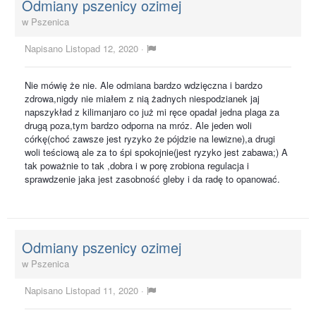
Odmiany pszenicy ozimej
w
Pszenica
Napisano
Listopad 12, 2020
·
Nie mówię że nie. Ale odmiana bardzo wdzięczna i bardzo
zdrowa,nigdy nie miałem z nią żadnych niespodzianek jaj
napszykład z kilimanjaro co już mi ręce opadał jedna plaga za
drugą poza,tym bardzo odporna na mróz. Ale jeden woli
córkę(choć zawsze jest ryzyko że pójdzie na lewizne),a drugi
woli teściową ale za to śpi spokojnie(jest ryzyko jest zabawa;) A
tak poważnie to tak ,dobra i w porę zrobiona regulacja i
sprawdzenie jaka jest zasobność gleby i da radę to opanować.
Odmiany pszenicy ozimej
w
Pszenica
Napisano
Listopad 11, 2020
·