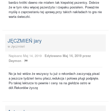
bardzo krótki dawno nie miałem tak kiepskiej pszenicy. Dobrze
że w tym roku więcej pszenżyta i rzepaku posiałem. Poważnie
myślę o zaprzestaniu tej uprawy,przy takich nakładach to gra nie
warta świeczki.
JĘCZMIEŃ jary
w
Jęczmień
Napisano
Maj 14, 2019
·
Edytowano
Maj 14, 2019
przez
Daymon
·
No ja też widze że wszyscy tu już o rekordach zaczynają pisać
a jeszcze tydzień temu płacz,redukcja i połowa pługi podpięte.
Po takiej lekturze to pewnie i ceny na na giełdzie ostro w
dół.Rekordów życzę