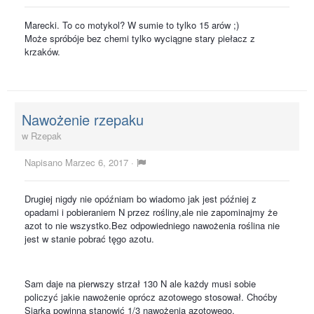
Marecki. To co motykol? W sumie to tylko 15 arów ;)
Może spróbóje bez chemi tylko wyciągne stary piełacz z
krzaków.
Nawożenie rzepaku
w
Rzepak
Napisano
Marzec 6, 2017
·
Drugiej nigdy nie opóźniam bo wiadomo jak jest później z
opadami i pobieraniem N przez rośliny,ale nie zapominajmy że
azot to nie wszystko.Bez odpowiedniego nawożenia roślina nie
jest w stanie pobrać tęgo azotu.
Sam daje na pierwszy strzał 130 N ale każdy musi sobie
policzyć jakie nawożenie oprócz azotowego stosował. Choćby
Siarka powinna stanowić 1/3 nawożenia azotowego.