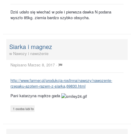
Dziś udało się wiechać w pole i pierwsza dawka N podana
wyszło 85kg. ziemia bardzo szybko obsycha.
Siarka i magnez
w
Nawozy i nawożenie
Napisano
Marzec 8, 2017
·
http://www.farmer.pl/produkcja-roslinna/nawozy/nawozenie-
rzepaku-azotem-razem-z-siarka,69830.html
Pani katarzyna mądrze gada
1 osoba lubi to