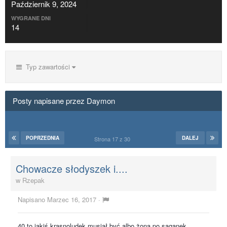
Październik 9, 2024
WYGRANE DNI
14
Typ zawartości
Posty napisane przez Daymon
POPRZEDNIA
DALEJ
Strona 17 z 30
Chowacze słodyszek i....
w
Rzepak
Napisano
Marzec 16, 2017
·
40 to jakiś krasnoludek musiał być albo żona po saganek