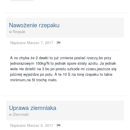
Nawożenie rzepaku
w
Rzepak
Napisano
Marzec 7, 2017
·
A no chyba że 2 dawki to już zmienia postać rzeczy,bo przy
jednorazowym 150kg/N to jednak spore straty azotu. Ja jednak
wole nie dzielić na 3 bo po prostu szkoda mi czasu,jeszcze się
pózniej wyjeżdze po polu. A te 10 S na tonę rzepaku to takie
minimum,na 5t trochę mało.
Uprawa ziemniaka
w
Ziemniaki
Napisano
Marzec 6, 2017
·