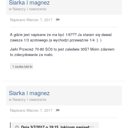
Siarka i magnez
w
Nawozy i nawożenie
Napisano
Marzec 7, 2017
·
A gdzie jest napisane że ma być 1/6??? Ja staram się dawać
zawsze 1/3 azotowego.(a wychodzi przeważnie 1/4 :) )
Jarki Przecież 70-80 SO3 to jest zaledwie 30S? Moim zdaniem
to zdecydowanie za mało.
1 osoba lubi to
Siarka i magnez
w
Nawozy i nawożenie
Napisano
Marzec 7, 2017
·
Dnia 3/7/2017 o 19:15,
lokizom
napisał: