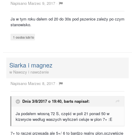
Napisano
Marzec 9, 2017
·
Ja w tym roku dałem od 20 do 30s pod pszenice zależy po czym
stanowisko.
1 osoba lubi to
Siarka i magnez
w
Nawozy i nawożenie
Napisano
Marzec 8, 2017
·
Dnia 3/8/2017 o 19:40,
barts
napisał:
Ja podałem wiosną 72 S, część w poli 21 ponad 50 w
kizerycie według waszych wyliczeń celuje w plon 7+ :E
7+ to raczej przesada ale 5+/ 6 to bardzo realny plon,oczywiście