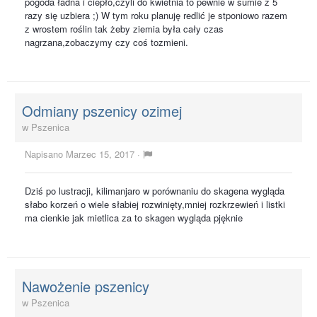
pogoda ładna i ciepło,czyli do kwietnia to pewnie w sumie z 5
razy się uzbiera ;) W tym roku planuję redlić je stponiowo razem
z wrostem roślin tak żeby ziemia była cały czas
nagrzana,zobaczymy czy coś tozmieni.
Odmiany pszenicy ozimej
w
Pszenica
Napisano
Marzec 15, 2017
·
Dziś po lustracji, kilimanjaro w porównaniu do skagena wygląda
słabo korzeń o wiele słabiej rozwinięty,mniej rozkrzewień i listki
ma cienkie jak mietlica za to skagen wygląda pjęknie
Nawożenie pszenicy
w
Pszenica