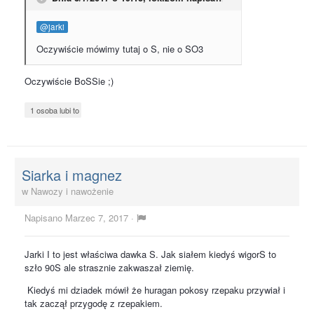
@jarki
Oczywiście mówimy tutaj o S, nie o SO3
Oczywiście BoSSie ;)
1 osoba lubi to
Siarka i magnez
w
Nawozy i nawożenie
Napisano
Marzec 7, 2017
·
Jarki I to jest właściwa dawka S. Jak siałem kiedyś wigorS to
szło 90S ale strasznie zakwaszał ziemię.
Kiedyś mi dziadek mówił że huragan pokosy rzepaku przywiał i
tak zaczął przygodę z rzepakiem.