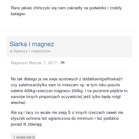
Rano jakieś chińczyki się nam zakradły na podwórko i zrobiły
bałagan.
Siarka i magnez
w
Nawozy i nawożenie
Napisano
Marzec 7, 2017
·
No tak dlatego ja nie sieje azotowych z dodatkami(polifoska21
czy saletrosan)tylko sam to mieszam np. w tym roku poszła
saletra 400kg+siarczan magnezu 200kg. i na pszenice pójdzie to
samo(w innych proporcjach oczywiście) jeśli tylko będę mógł
wiechać.
Ale są i tacy co wcale nie sieją S o innych rzeczach nawet nie
słyszeli ochrona też ograniczona do minimum i też podobno
ponad 3t zbierają
1 osoba lubi to