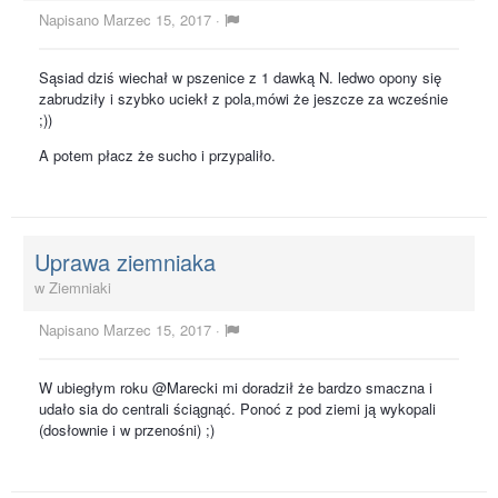
Napisano
Marzec 15, 2017
·
Sąsiad dziś wiechał w pszenice z 1 dawką N. ledwo opony się
zabrudziły i szybko uciekł z pola,mówi że jeszcze za wcześnie
;))
A potem płacz że sucho i przypaliło.
Uprawa ziemniaka
w
Ziemniaki
Napisano
Marzec 15, 2017
·
W ubiegłym roku @Marecki mi doradził że bardzo smaczna i
udało sia do centrali ściągnąć. Ponoć z pod ziemi ją wykopali
(dosłownie i w przenośni) ;)