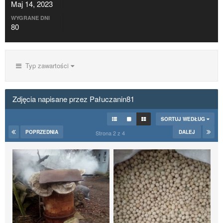
Maj 14, 2023
WYGRANE DNI
80
Typ zawartości
Zdjęcia napisane przez Pałuczanin81
SORTUJ WEDŁUG
POPRZEDNIA
DALEJ
Strona 2 z 4