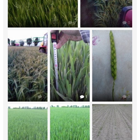
0
0
0
1
0