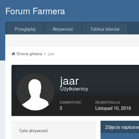
Forum Farmera
Przeglądaj
Aktywność
Tablica liderów
Strona główna
jaar
jaar
Użytkownicy
ZAWARTOŚĆ
REJESTRACJA
3
Listopad 10, 2016
Zdjęcia napisane
Cała aktywność