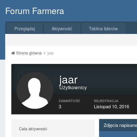
Forum Farmera
Przeglądaj
Aktywność
Tablica liderów
Strona główna
jaar
jaar
Użytkownicy
ZAWARTOŚĆ
REJESTRACJA
3
Listopad 10, 2016
Zdjęcia napisane
Cała aktywność