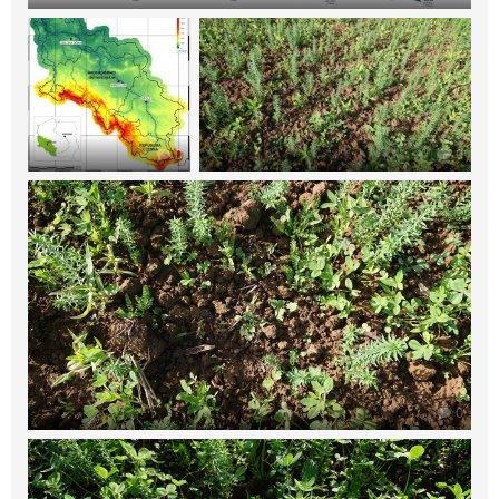
0
0
0