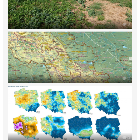
0
0
0