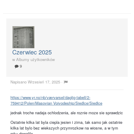
Czerwiec 2025
w
Albumy użytkowników
9
Napisano
Wrzesień 17, 2025
·
https://www.yr.no/nb/værvarsel/daglig-tabell/2-
759412/Polen/Masovian Voivodeship/Siedlce/Siedlce
jednak troche nadaja ochlodzenia, ale roznie moze sie sprawdzic
Ostatnie kilka lat byla ciepla jesien i zima, tak samo jak ostatnie
kilka lat bylo bez wiekszych przymrozkow na wiosne, a w tym
roku dowalilo