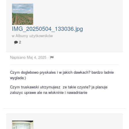
IMG_20250504_133036.jpg
w
Albumy użytkowników
2
Napisano
Maj 4, 2025
·
Czym doglebowo pryskales i w jakich dawkach? bardzo ladnie
wyglada:)
Czym truskawski utrzymujesz ze takie czyste? ja planuje
zalozyc uprawe ale na wlokninie i nawadnianie