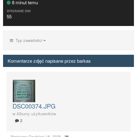
8 minut temu
WYGRANE DNI
55
Typ zawartości
Komentarze zdjęć napisane przez barkas
DSC00374.JPG
w
Albumy użytkowników
2
Napisano
Grudzień 18, 2025
·