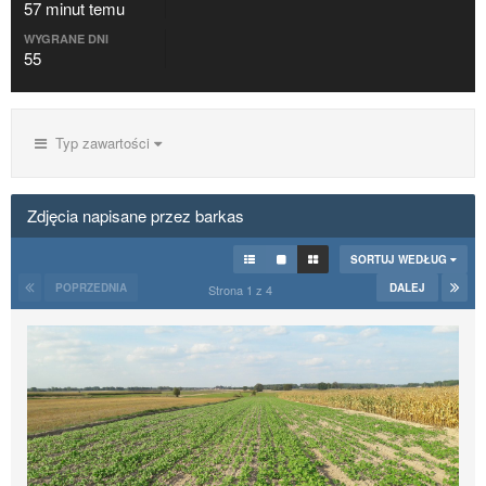
57 minut temu
WYGRANE DNI
55
Typ zawartości
Zdjęcia napisane przez barkas
SORTUJ WEDŁUG
POPRZEDNIA
DALEJ
Strona 1 z 4