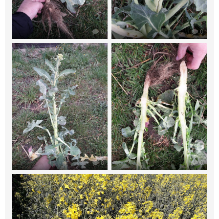
0
0
0
0