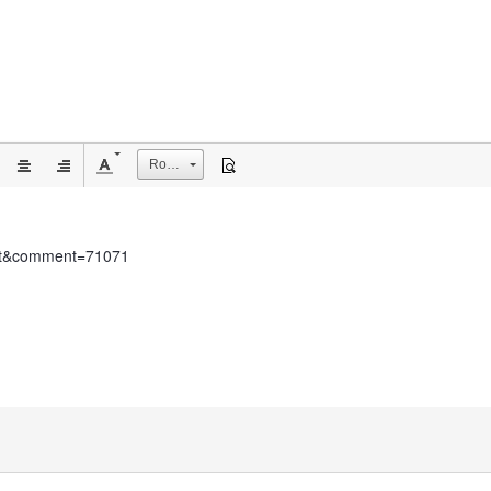
Rozmiar
ment&comment=71071