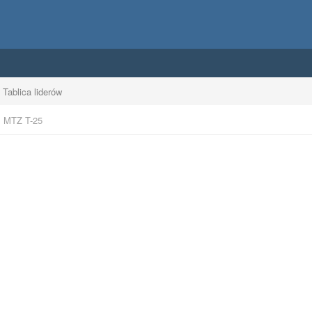
Tablica liderów
MTZ T-25