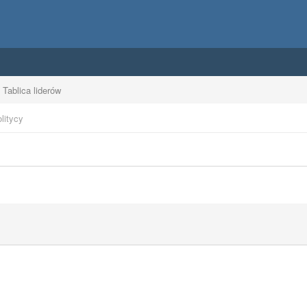
Tablica liderów
litycy