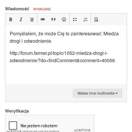
Wiadomość
WYMAGANE
Pomyślałem, że może Cię to zainteresować: Miedza
drogi i odwodnienie.
http://forum.farmer.pl/topic/1052-miedza-drogi-i-
odwodnienie/?do=findComment&comment=40056
Wstaw inne multimedia
Weryfikacja