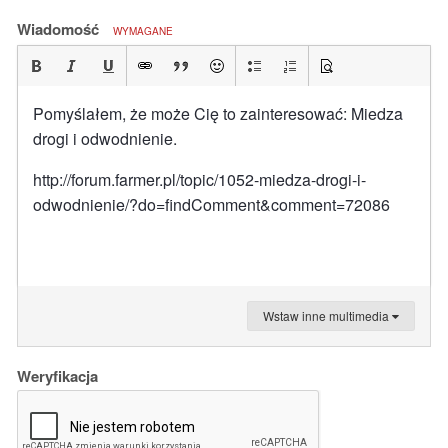
Wiadomość
WYMAGANE
Pomyślałem, że może Cię to zainteresować: Miedza
drogi i odwodnienie.
http://forum.farmer.pl/topic/1052-miedza-drogi-i-
odwodnienie/?do=findComment&comment=72086
Wstaw inne multimedia
Weryfikacja