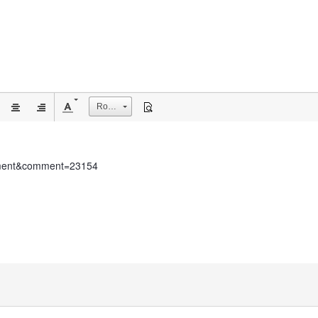
Rozmiar
omment&comment=23154