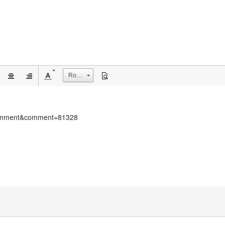
Rozmiar
ndComment&comment=81328