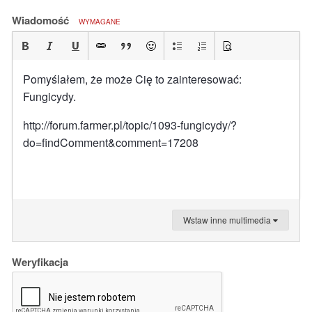
Wiadomość
WYMAGANE
Pomyślałem, że może Cię to zainteresować:
Fungicydy.
http://forum.farmer.pl/topic/1093-fungicydy/?
do=findComment&comment=17208
Wstaw inne multimedia
Weryfikacja