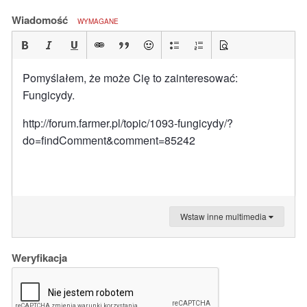
Wiadomość
WYMAGANE
Pomyślałem, że może Cię to zainteresować:
Fungicydy.
http://forum.farmer.pl/topic/1093-fungicydy/?
do=findComment&comment=85242
Wstaw inne multimedia
Weryfikacja