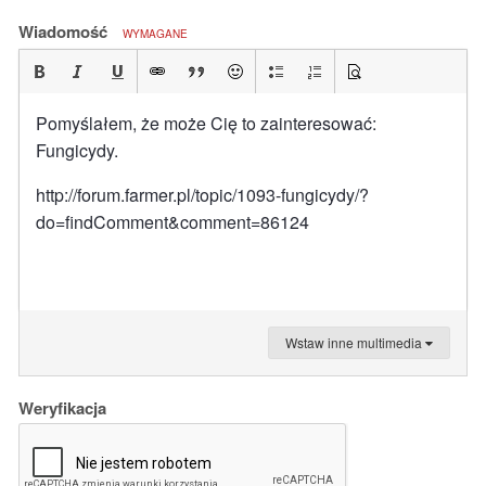
Wiadomość
WYMAGANE
Pomyślałem, że może Cię to zainteresować:
Fungicydy.
http://forum.farmer.pl/topic/1093-fungicydy/?
do=findComment&comment=86124
Wstaw inne multimedia
Weryfikacja