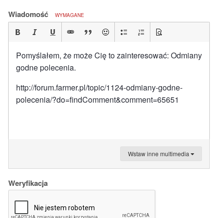
Wiadomość
WYMAGANE
Pomyślałem, że może Cię to zainteresować: Odmiany
godne polecenia.
http://forum.farmer.pl/topic/1124-odmiany-godne-
polecenia/?do=findComment&comment=65651
Wstaw inne multimedia
Weryfikacja