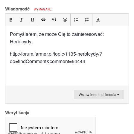
Wiadomość
WYMAGANE
Pomyślałem, że może Cię to zainteresować:
Herbicydy.
http://forum.farmer.pl/topic/1135-herbicydy/?
do=findComment&comment=54444
Wstaw inne multimedia
Weryfikacja