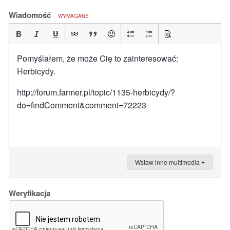
Wiadomość
WYMAGANE
Pomyślałem, że może Cię to zainteresować:
Herbicydy.
http://forum.farmer.pl/topic/1135-herbicydy/?
do=findComment&comment=72223
Wstaw inne multimedia
Weryfikacja