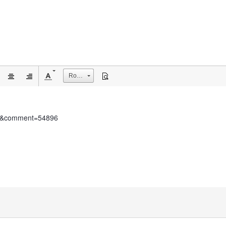
Rozmiar
ent&comment=54896