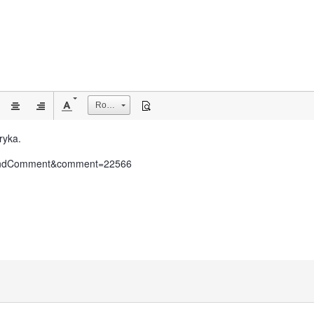
Rozmiar
ryka.
do=findComment&comment=22566