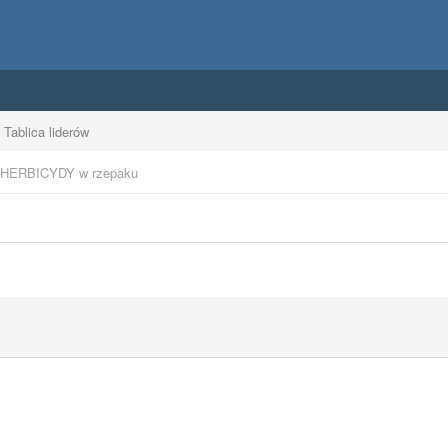
Tablica liderów
HERBICYDY w rzepaku