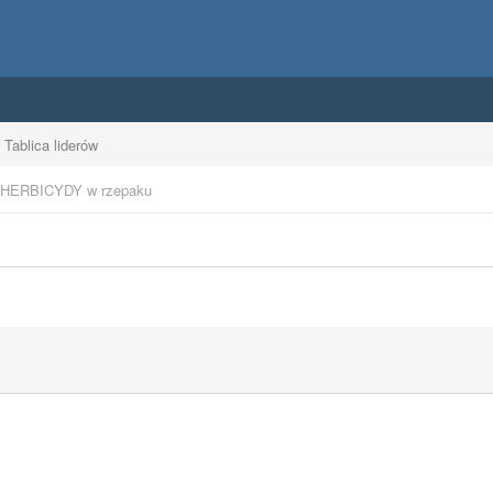
Tablica liderów
HERBICYDY w rzepaku