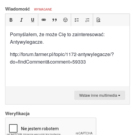
Wiadomość
WYMAGANE
Pomyślałem, że może Cię to zainteresować:
Antywylegacze.
http://forum.farmer.pl/topic/1172-antywylegacze/?
do=findComment&comment=59333
Wstaw inne multimedia
Weryfikacja